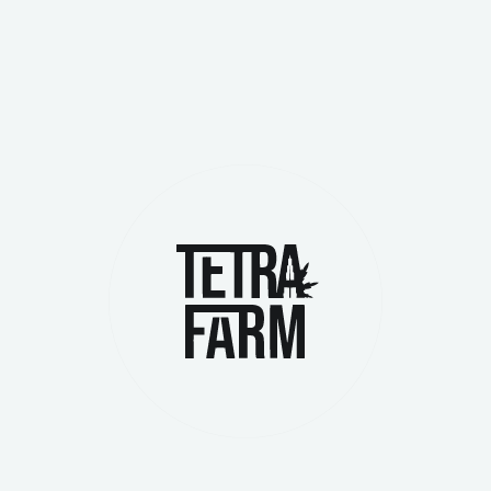
После всех подготовительных этапов токен Tetra Lounge 
т включать в себя инициализацию торгов, мониторинг акт
ринг и Поддержка: После листинга важно постоянно мон
ликвидность, реагировать на возникающие проблемы и по
гие Биржи: По мере роста и развития проекта может во
угих криптовалютных биржах.
то каждая биржа имеет свои особенности и требования к 
ависимости от выбранной площадки.
щее
план по расширению и масштабированию проекта
ября 20, 2024 - 03:25