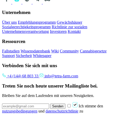
Unternehmen
Über uns
Empfehlungsprogramm
Gewächshäuser
Sozialgerechtigkeitsprogramm
Richtlinie zur sozialen
Unternehmensverantwortung
Investoren
Kontakt
Ressourcen
Fallstudien
Wissensdatenbank
Wiki
Community
Cannabisgesetze
Support
Sicherheit
Whitepaper
Verbinden Sie sich mit uns
+4 (144) 68 803 33
info@tetra-farm.com
Treten Sie noch heute unserer Mailingliste bei.
Bleiben Sie auf dem Laufenden mit unseren Neuigkeiten.
Ich stimme den
Senden
nutzungsbedingungen
und
datenschutzrichtlinie
zu