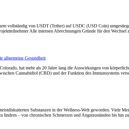
m vollständig von USDT (Tether) auf USDC (USD Coin) umgestiegen. D
rojektteilnehmer Alle internen Abrechnungen Gründe für den Wechsel
ie allgemeine Gesundheit
 Colorado, hat mehr als 20 Jahre lang die Auswirkungen von körperlic
 zwischen Cannabidiol (CBD) und der Funktion des Immunsystems versc
 meistdiskutierten Substanzen in der Wellness-Welt geworden. Viele Me
zu lindern – von chronischen Schmerzen und Angstzuständen bis hin 