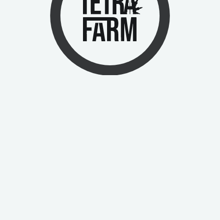
Hier trifft Natur auf modernste Technologien und schafft etwas
wirklich Einzigartiges in der Welt des medizinischen Cannabis.
Finden Sie uns in den sozialen Medien
Unternehmen
Über uns
Empfehlungsprogramm
Gewächshäuser
Sozialgerechtigkeitsprogramm
Richtlinie zur sozialen
Unternehmensverantwortung
Investoren
Kontakt
Ressourcen
Fallstudien
Wissensdatenbank
Wiki
Community
Cannabisgesetze
Support
Sicherheit
Whitepaper
Verbinden Sie sich mit uns
+4 (144) 68 803 33
info@tetra-farm.com
Treten Sie noch heute unserer Mailingliste bei.
Bleiben Sie auf dem Laufenden mit unseren Neuigkeiten.