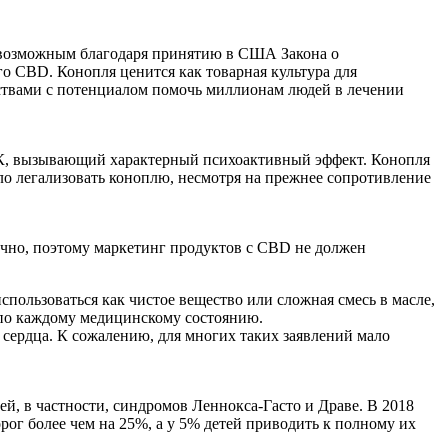
о возможным благодаря принятию в США Закона о
о CBD. Конопля ценится как товарная культура для
йствами с потенциалом помочь миллионам людей в лечении
ТГК, вызывающий характерный психоактивный эффект. Конопля
ло легализовать коноплю, несмотря на прежнее сопротивление
очно, поэтому маркетинг продуктов с CBD не должен
пользоваться как чистое вещество или сложная смесь в масле,
 по каждому медицинскому состоянию.
 сердца. К сожалению, для многих таких заявлений мало
й, в частности, синдромов Леннокса-Гасто и Драве. В 2018
ог более чем на 25%, а у 5% детей приводить к полному их