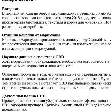
Введение
В последние годы интерес к медицинскому потенциалу каннаби
совершенствовании сельского хозяйства 2018 года, легализов
производства биотоплива, текстиля и корма для животных. Но
различных расстройств.
Отличия конопли от марихуаны
Конопля и марихуана принадлежат к одному виду Cannabis sa
же практически лишена ТГК, и ни сама, ни извлеченный из не
из-за ассоциации с марихуаной.
Научные данные о свойствах CBD
Хотя исследования обнадеживают, необходима осторожность в
опережать исследования и доказательства.
Основная проблема в том, что наука еще не определила оптим
в виде мазей, жевательных таблеток, капсул или настоек. Ну
Тем временем рынок выставляет CBD как панацею практически о
строгих научных доказательств, полученных на людях, а не жи
Доказанная польза CBD
Проведенные испытания убедительно показали эффективность и
FDA одобрило препарат Epidiolex (очищенный CBD) для примене
прекращению.