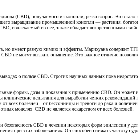
диола (CBD), получаемого из конопли, резко возрос. Это стал
авшего выращивание промышленной конопли — растения, богатог
 CBD, извлекаемый из нее, также обладает лекарственными сво
tiva, но имеют разную химию и эффекты. Марихуана содержит 
е CBD не могут вызвать опьянение. Это важное отличие позволи
 выводах о пользе CBD. Строгих научных данных пока недостат
альные формы, дозы и показания к применению CBD. Он может ис
жны клинические испытания для выработки четких рекомендаций
т всех болезней – от бессонницы и тревоги до рака и болезней
вотных моделях. CBD не является лекарством от всех болезней.
 безопасность CBD в лечении некоторых форм эпилепсии у дете
ния при этих заболеваниях. Он способен снижать частоту судор