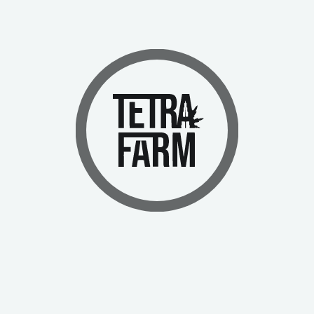
Características
Ofrece un efecto 
Representante de 
reando algo verdaderamente único en el mundo del cannabis medicinal.