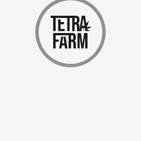
Aquí, la naturaleza se une a las tecnologías de vanguardia, creando
algo verdaderamente único en el mundo del cannabis medicinal.
Encuéntranos en las redes sociales
Empresa
Acerca de nosotros
Programa de referencia
Invernaderos
Programa de equidad social
Política de responsabilidad social
corporativa
Inversores
Contáctenos
Recursos
Estudios de caso
Base de conocimientos
Wiki
Comunidad