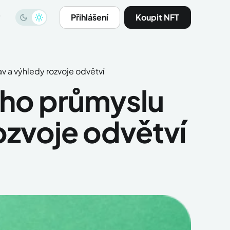
Přihlášení
Koupit NFT
v a výhledy rozvoje odvětví
ého průmyslu
ozvoje odvětví