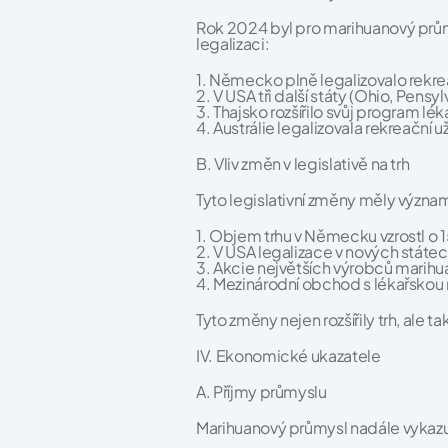
Rok 2024 byl pro marihuanový průmy
legalizaci:
1. Německo plně legalizovalo rekrea
2. V USA tři další státy (Ohio, Pensyl
3. Thajsko rozšířilo svůj program l
4. Austrálie legalizovala rekreační u
B. Vliv změn v legislativě na trh
Tyto legislativní změny měly význa
1. Objem trhu v Německu vzrostl o 
2. V USA legalizace v nových státe
3. Akcie největších výrobců marihua
4. Mezinárodní obchod s lékařskou m
Tyto změny nejen rozšířily trh, ale t
IV. Ekonomické ukazatele
A. Příjmy průmyslu
Marihuanový průmysl nadále vykazuj