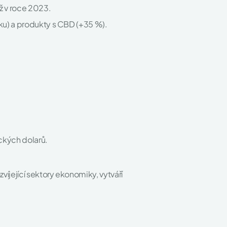
ž v roce 2023.
ku) a produkty s CBD (+35 %).
ckých dolarů.
íjející sektory ekonomiky, vytváří