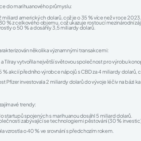
ice do marihuanového průmyslu:
 miliard amerických dolarů, což je o 35 % více než v roce 2023
ly 30 % z celkového objemu, což ukazuje rostoucí mezinárodní zá
rostly o 50 % a dosáhly 3,5 miliardy dolarů.
harakterizován několika významnými transakcemi:
Tilray vytvořila největší světovou společnost pro výrobu konopí 
 % akcií předního výrobce nápojů s CBD za 4 miliardy dolarů, c
t Pfizer investovala 2 miliardy dolarů do vývoje léčiv na bázi k
zajímavé trendy:
do startupů spojených s marihuanou dosáhl 5 miliard dolarů.
společnosti zabývající se technologiemi pěstování (30 % investi
ola vzrostla o 40 % ve srovnání s předchozím rokem.