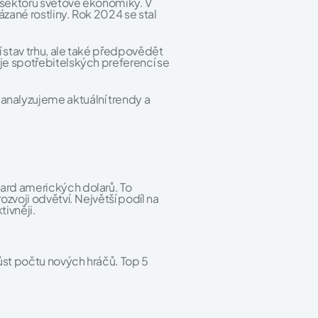
 sektorů světové ekonomiky. V
zané rostliny. Rok 2024 se stal
í stav trhu, ale také předpovědět
je spotřebitelských preferencí se
nalyzujeme aktuální trendy a
ard amerických dolarů. To
zvoji odvětví. Největší podíl na
tivněji.
ůst počtu nových hráčů. Top 5