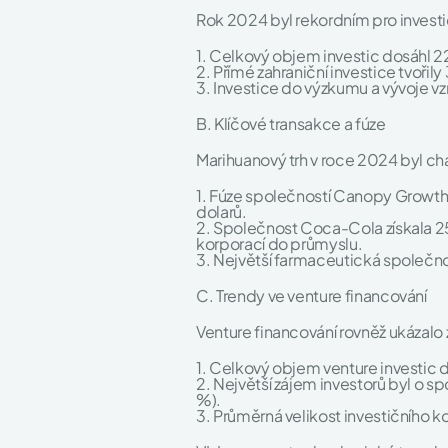
Rok 2024 byl rekordním pro invest
1. Celkový objem investic dosáhl 22
2. Přímé zahraniční investice tvoři
3. Investice do výzkumu a vývoje vz
B. Klíčové transakce a fúze
Marihuanový trh v roce 2024 byl c
1. Fúze společností Canopy Growth a 
dolarů.
2. Společnost Coca-Cola získala 25
korporací do průmyslu.
3. Největší farmaceutická společnos
C. Trendy ve venture financování
Venture financování rovněž ukázalo 
1. Celkový objem venture investic 
2. Největší zájem investorů byl o 
%).
3. Průměrná velikost investičního k