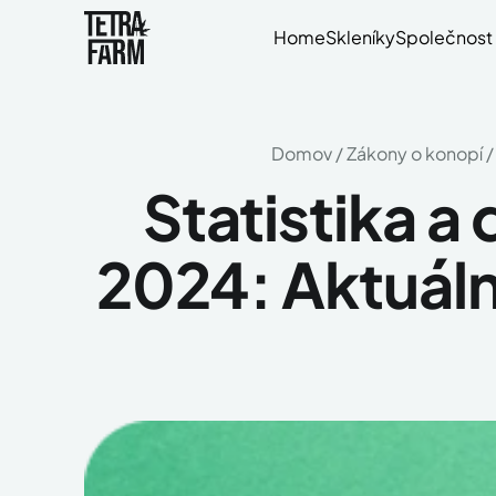
Home
Skleníky
Společnost
Domov
/
Zákony o konopí
/
Statistika 
2024: Aktuáln