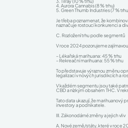
3. Tilray (10 % trhu)
4. Aurora Cannabis (8 % trhu)
5. Green Thumb Industries (7 % trhu
Je třeba poznamenat, že kombinovan
naznačuje rostoucí konkurenci a dive
C. Rozložení trhu podle segmentů
V roce 2024 pozorujeme zajímavou
– Lékařská marihuana: 45 % trhu
– Rekreační marihuana: 55 % trhu
To představuje výraznou změnu opro
legalizací v nových jurisdikcích a 
V každém segmentu jsou také patr
CBD a nízkým obsahem THC. V rekr
Tato data ukazují, že marihuanový pr
investory a podnikatele.
III. Zákonodárné změny a jejich vliv
A. Nové země/státy, které v roce 2