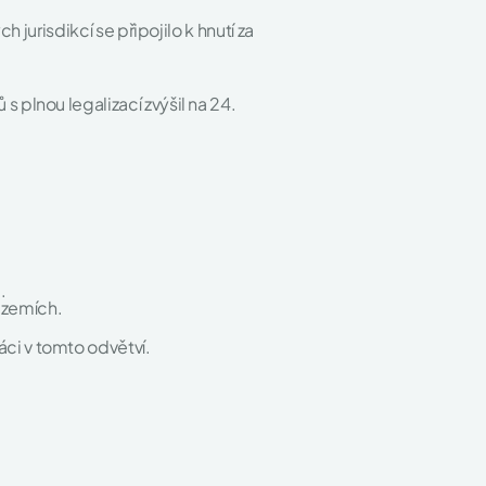
urisdikcí se připojilo k hnutí za
 s plnou legalizací zvýšil na 24.
.
a zemích.
ráci v tomto odvětví.