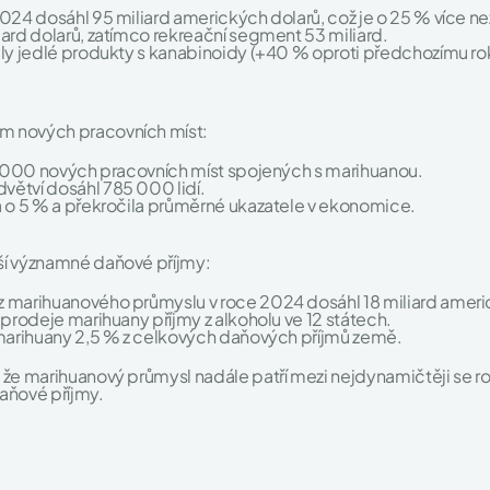
2024 dosáhl 95 miliard amerických dolarů, což je o 25 % více ne
iard dolarů, zatímco rekreační segment 53 miliard.
aly jedlé produkty s kanabinoidy (+40 % oproti předchozímu ro
m nových pracovních míst:
80 000 nových pracovních míst spojených s marihuanou.
větví dosáhl 785 000 lidí.
a o 5 % a překročila průměrné ukazatele v ekonomice.
ší významné daňové příjmy:
z marihuanového průmyslu v roce 2024 dosáhl 18 miliard ameri
 prodeje marihuany příjmy z alkoholu ve 12 státech.
 marihuany 2,5 % z celkových daňových příjmů země.
že marihuanový průmysl nadále patří mezi nejdynamičtěji se rozv
aňové příjmy.