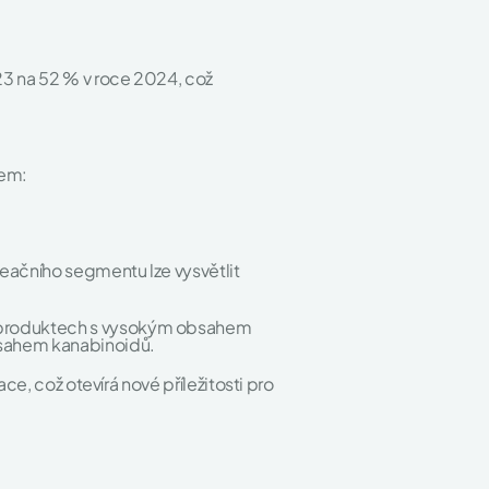
23 na 52 % v roce 2024, což
tem:
reačního segmentu lze vysvětlit
o produktech s vysokým obsahem
bsahem kanabinoidů.
ce, což otevírá nové příležitosti pro