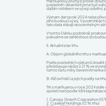
Marihuanový průmysl prošel dlouho
posledním desetiletí jsme byli svě
dalším milníkem ve vývoji odvětví, př
Význam dat za rok 2024 nelze přeceň
jeho budoucí vývoj. V podmínkách n
tato data stávají neocenitelným zdr
V tomto článku podrobně prozkoum
pokusíme se nahlédnout do budou
II. Aktuální stav trhu
A. Objem globálního trhu s marihu
Podle posledních výzkumů dosáhl g
představuje nárůst o 21 % ve srovná
tomto růstu měly Severní Amerika (
B. Klíčoví hráči a jejich podíly na trh
Trh s marihuanou v roce 2024 stále
společností podle tržní kapitalizace
1. Canopy Growth Corporation (15 %
2. Curaleaf Holdings (12 % trhu)