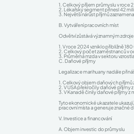
1. Celkový příjem průmyslu v roce 
2. Lékařský segment přinesl 42 mil
3. Největší nárůst příjmů zaznamen
B. Vytváření pracovních míst
Odvětví zůstává významným zdroje
1. V roce 2024 vzniklo přibližně 1
2. Celkový počet zaměstnanců v od
3. Průměrná mzda v sektoru vzrostl
C. Daňové příjmy
Legalizace marihuany nadále přiná
1. Celkový objem daňových příjmů 
2. V USA překročily daňové příjmy z
3. V Kanadě činily daňové příjmy z
Tyto ekonomické ukazatele ukazují, 
pracovní místa a generuje značné d
V. Investice a financování
A. Objem investic do průmyslu