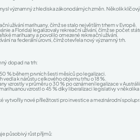
sl významný z hlediska zákonodárných změn. Několik klíčových j
ční užívání marihuany, čímž se stalo největším trhem v Evropě.
vánie a Florida) legalizovaly rekreační užívání, čímž se počet států
ékařské marihuany a povolilo omezené rekreační užívání.
žívání na federální úrovni, čímž otevřela nový významný trh.
mný dopad na trh:
150 % během prvních šesti měsíců po legalizaci.
ch vedla k nárůstu celkového objemu trhu o 18 %.
ny vzrostly v průměru o 30 % po oznámení legalizace v Austrálii
arihuanou vzrostl o 45 % díky liberalizaci legislativy v několik
aké vytvořily nové příležitosti pro investice a mezinárodní spolup
e působivý růst příjmů: