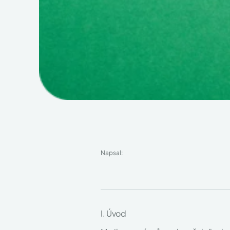
Napsal:
I. Úvod