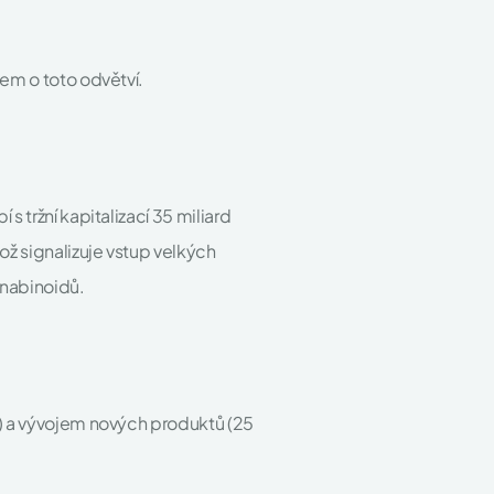
.
jem o toto odvětví.
s tržní kapitalizací 35 miliard
ož signalizuje vstup velkých
anabinoidů.
c) a vývojem nových produktů (25