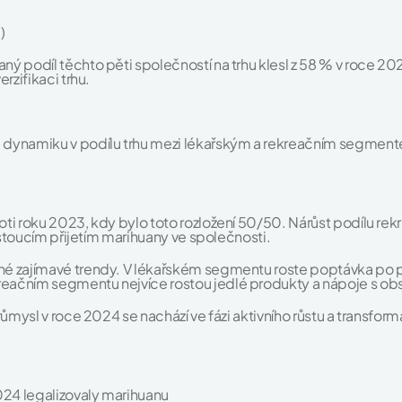
)
ý podíl těchto pěti společností na trhu klesl z 58 % v roce 20
rzifikaci trhu.
 dynamiku v podílu trhu mezi lékařským a rekreačním segmen
ti roku 2023, kdy bylo toto rozložení 50/50. Nárůst podílu rek
rostoucím přijetím marihuany ve společnosti.
né zajímavé trendy. V lékařském segmentu roste poptávka p
eačním segmentu nejvíce rostou jedlé produkty a nápoje s o
ůmysl v roce 2024 se nachází ve fázi aktivního růstu a transforma
024 legalizovaly marihuanu